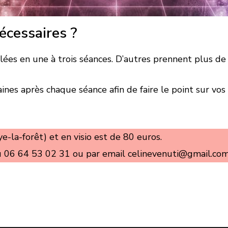
cessaires ?
ées en une à trois séances. D’autres prennent plus de
nes après chaque séance afin de faire le point sur vos
ye-la-forêt) et en visio est de 80 euros.
u 06 64 53 02 31 ou par email celinevenuti@gmail.co